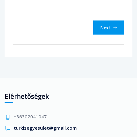
Next
Elérhetőségek
+36302041047
turkizegyesulet@gmail.com