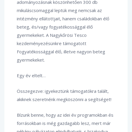
adományozásnak köszönhetően 300 db
mikuláscsomaggal leptük meg nemcsak az
intézmény ellátottjait, hanem családokban élő
beteg, és/vagy fogyatékossággal élő
gyermekeket. A Nagykőrösi Tesco
kezdeményezésünkre támogatott
Fogyatékossággal élő, illetve nagyon beteg
gyermekeket.
Egy év eltelt…
Összegezve: igyekeztünk támogatókra talált,
akiknek szeretnénk megköszönni a segítséget!
Bízunk benne, hogy az idei év programokban és
forrásokban is még gazdagabb lesz, mert már
néhány pályázaton elindulhatunk, s bizakodva