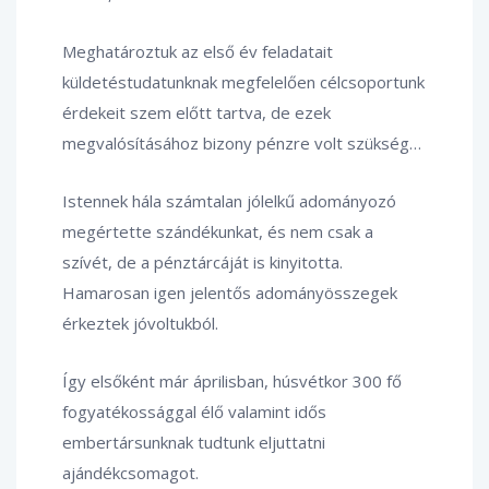
Meghatároztuk az első év feladatait
küldetéstudatunknak megfelelően célcsoportunk
érdekeit szem előtt tartva, de ezek
megvalósításához bizony pénzre volt szükség…
Istennek hála számtalan jólelkű adományozó
megértette szándékunkat, és nem csak a
szívét, de a pénztárcáját is kinyitotta.
Hamarosan igen jelentős adományösszegek
érkeztek jóvoltukból.
Így elsőként már áprilisban, húsvétkor 300 fő
fogyatékossággal élő valamint idős
embertársunknak tudtunk eljuttatni
ajándékcsomagot.