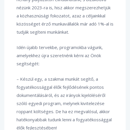
nézünk 2023-ra is, hisz akkor megszerezhetjük
a közhasznúsági fokozatot, azaz a céljainkkal
közösséget érző munkavállalók már adó 1%-al is
tudják segíteni munkánkat.
Idén újabb tervekbe, programokba vágunk,
amelyekhez újra szeretnénk kérni az Önök
segítségét:
– Készül egy, a szakmai munkát segítő, a
fogyatékossággal élők fejlődésének pontos
dokumentálásáról, és az irányok kijelöléséről
szóló egyedi program, melynek kivitelezése
roppant költséges. De ha ez megvalósul, akkor
hatékonyabbak tudunk lenni a fogyatékossággal
élők fejlesztésében!