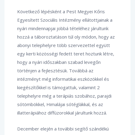
Következő lépésként a Pest Megyei Kőris
Egyesített Szociális Intézmény ellátottjainak a
nyári mindennapjai jobbá tételéhez járultunk
hozzá a táboroztatáson túl oly módon, hogy az
abonyi telephelyre több szervezettel együtt
egy kerti közösségi fedett teret hoztunk létre,
hogy a nyári időszakban szabad levegőn
történjen a fejlesztésük. Továbbá az
intézményt még informatikai eszközökkel és
kiegészítőkkel is támogattuk, valamint 2
telephelyre még a terápiás szobához, parajdi
sótömbökkel, Himalájai sótéglákkal, és az
illatterápiához diffúzorokkal járultunk hozzá.
December elején a további segítő szándékú